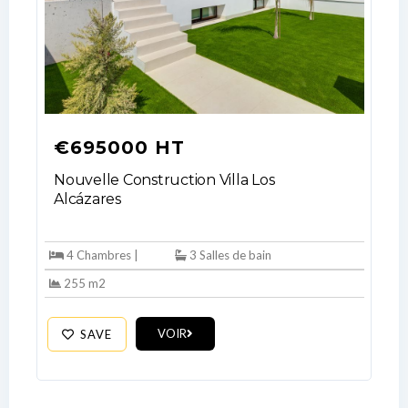
€695000 HT
Nouvelle Construction Villa Los
Alcázares
Log In
Don't have an account?
Sign Up
4 Chambres |
3 Salles de bain
255 m2
Username
VOIR
SAVE
Password