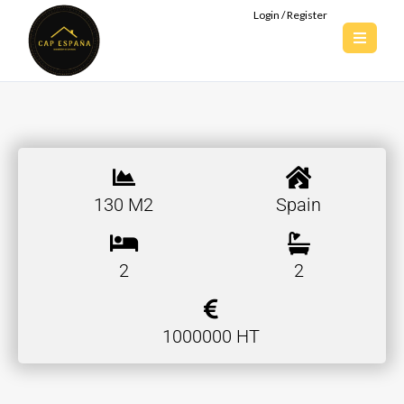
Login / Register
130 M2
Spain
2
2
1000000 HT