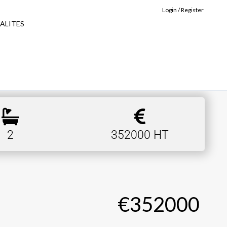
Login / Register
ALITES
2
352000 HT
€352000