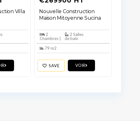
T
€269900 HT
ction Villa
Nouvelle Construction
Maison Mitoyenne Sucina
es
2
2 Salles
Chambres |
de bain
79 m2
IR
VOIR
SAVE