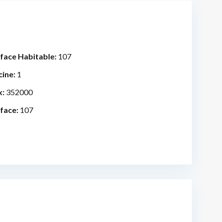
face Habitable:
107
cine:
1
x:
352000
face:
107