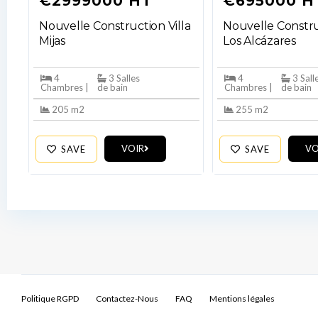
€2999000 HT
€695000 H
Nouvelle Construction Villa
Nouvelle Constru
Mijas
Los Alcázares
4
3 Salles
4
3 Sall
Chambres |
de bain
Chambres |
de bain
205 m2
255 m2
VOIR
VO
SAVE
SAVE
Politique RGPD
Contactez-Nous
FAQ
Mentions légales