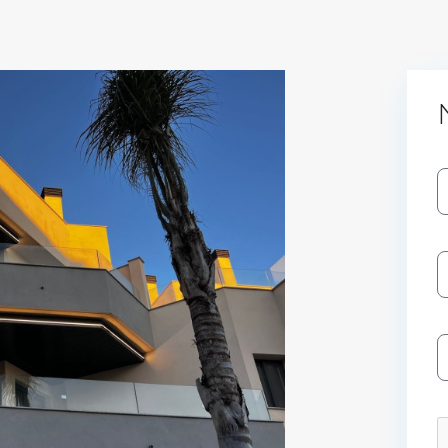
Log In
Don't have an account?
Sign Up
Username
Password
LOGIN
No apps configured. Please contact
your administrator.
Lost your password?