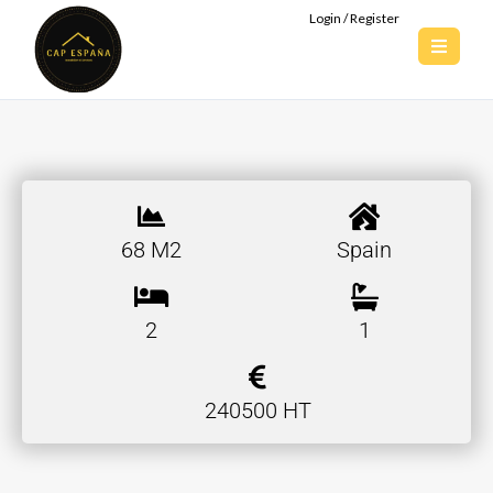
Login / Register
68 M2
Spain
2
1
240500 HT