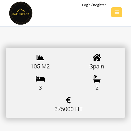
Login / Register
105 M2
Spain
3
2
375000 HT