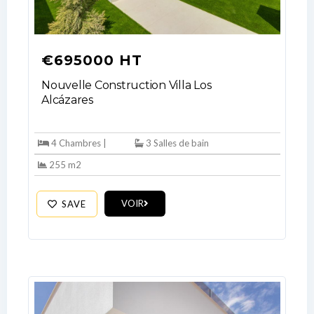
€695000 HT
Nouvelle Construction Villa Los
Alcázares
Log In
4 Chambres |
3 Salles de bain
Don't have an account?
Sign Up
255 m2
Username
VOIR
SAVE
Password
LOGIN