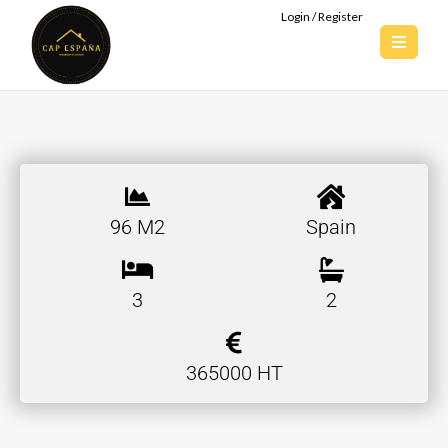
Login / Register
96 M2
Spain
3
2
365000 HT