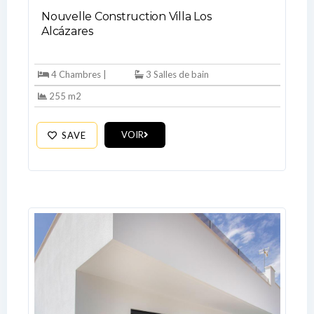
Nouvelle Construction Villa Los
Alcázares
LOGIN
4 Chambres |
3 Salles de bain
255 m2
No apps configured. Please contact
your administrator.
Lost your password?
VOIR
SAVE