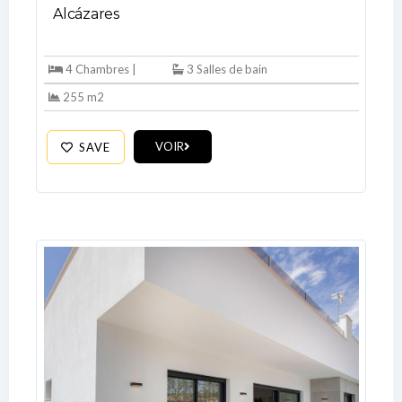
Alcázares
LOGIN
4 Chambres |
3 Salles de bain
255 m2
No apps configured. Please contact
your administrator.
Lost your password?
VOIR
SAVE