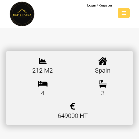
Login / Register
212 M2
Spain
4
3
649000 HT