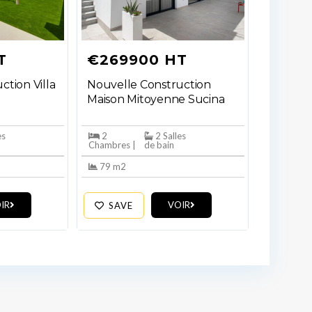
T
€269900 HT
ction Villa
Nouvelle Construction
Maison Mitoyenne Sucina
es
2
2 Salles
Chambres |
de bain
79 m2
IR
VOIR
SAVE