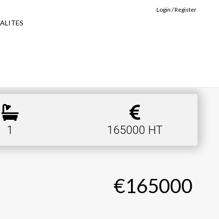
Login / Register
ALITES
1
165000 HT
€165000