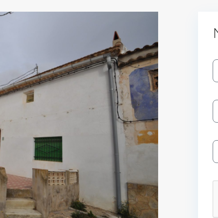
Log In
Don't have an account?
Sign Up
Username
Password
LOGIN
No apps configured. Please contact
your administrator.
Lost your password?