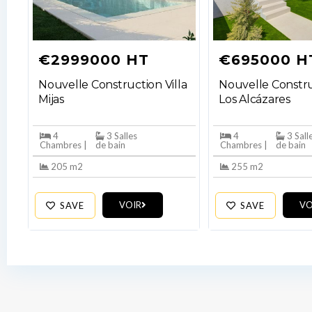
€2999000 HT
€695000 H
Nouvelle Construction Villa
Nouvelle Constru
Mijas
Los Alcázares
4
3 Salles
4
3 Sall
Chambres |
de bain
Chambres |
de bain
205 m2
255 m2
VOIR
VO
SAVE
SAVE