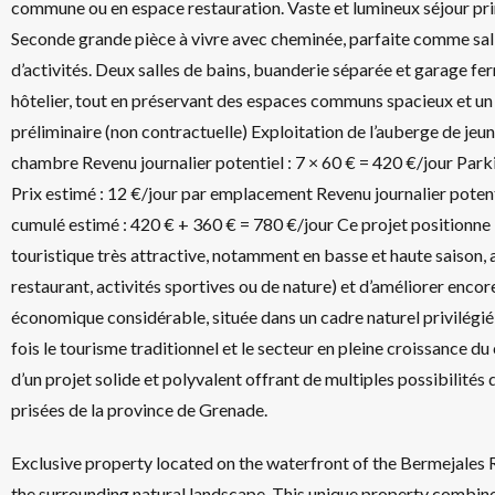
commune ou en espace restauration. Vaste et lumineux séjour pri
Seconde grande pièce à vivre avec cheminée, parfaite comme sal
d’activités. Deux salles de bains, buanderie séparée et garage f
hôtelier, tout en préservant des espaces communs spacieux et un
préliminaire (non contractuelle) Exploitation de l’auberge de jeu
chambre Revenu journalier potentiel : 7 × 60 € = 420 €/jour Par
Prix estimé : 12 €/jour par emplacement Revenu journalier potent
cumulé estimé : 420 € + 360 € = 780 €/jour Ce projet positionn
touristique très attractive, notamment en basse et haute saison, a
restaurant, activités sportives ou de nature) et d’améliorer encore
économique considérable, située dans un cadre naturel privilégié, a
fois le tourisme traditionnel et le secteur en pleine croissance du
d’un projet solide et polyvalent offrant de multiples possibilités 
prisées de la province de Grenade.
Exclusive property located on the waterfront of the Bermejales R
the surrounding natural landscape. This unique property combines 