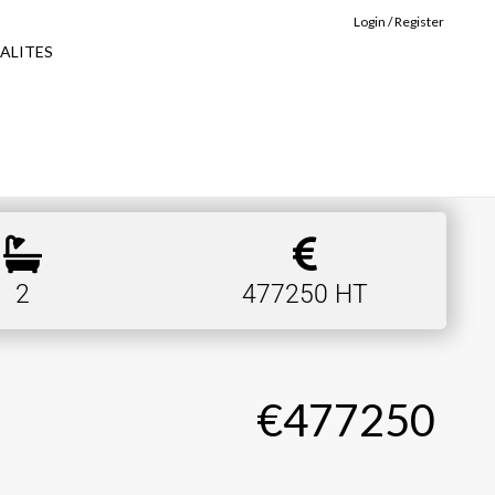
Login / Register
ALITES
2
477250 HT
€477250