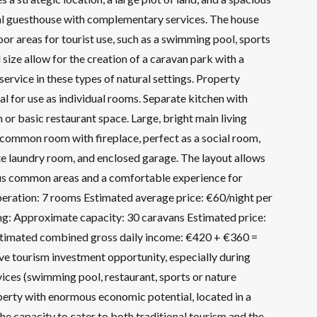
ural guesthouse with complementary services. The house
door areas for tourist use, such as a swimming pool, sports
ize allow for the creation of a caravan park with a
ervice in these types of natural settings. Property
l for use as individual rooms. Separate kitchen with
 or basic restaurant space. Large, bright main living
e common room with fireplace, perfect as a social room,
e laundry room, and enclosed garage. The layout allows
ious common areas and a comfortable experience for
eration: 7 rooms Estimated average price: €60/night per
ng: Approximate capacity: 30 caravans Estimated price:
Estimated combined gross daily income: €420 + €360 =
ve tourism investment opportunity, especially during
vices (swimming pool, restaurant, sports or nature
operty with enormous economic potential, located in a
 the capacity to cater to both traditional tourism and the