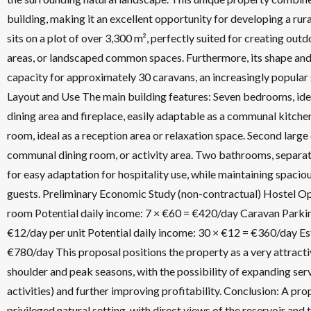
building, making it an excellent opportunity for developing a r
sits on a plot of over 3,300 m², perfectly suited for creating out
areas, or landscaped common spaces. Furthermore, its shape and s
capacity for approximately 30 caravans, an increasingly popular s
Layout and Use The main building features: Seven bedrooms, idea
dining area and fireplace, easily adaptable as a communal kitchen
room, ideal as a reception area or relaxation space. Second larg
communal dining room, or activity area. Two bathrooms, separat
for easy adaptation for hospitality use, while maintaining spac
guests. Preliminary Economic Study (non-contractual) Hostel Op
room Potential daily income: 7 × €60 = €420/day Caravan Parki
€12/day per unit Potential daily income: 30 × €12 = €360/day 
€780/day This proposal positions the property as a very attracti
shoulder and peak seasons, with the possibility of expanding ser
activities) and further improving profitability. Conclusion: A pr
privileged natural setting, with direct views of the reservoir and