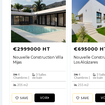
€2999000 HT
€695000 H
Nouvelle Construction Villa
Nouvelle Constru
Mijas
Los Alcázares
4
3 Salles
4
3 Sall
Chambres |
de bain
Chambres |
de bain
205 m2
255 m2
VOIR
VO
SAVE
SAVE