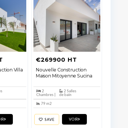
T
€269900 HT
ction Villa
Nouvelle Construction
Maison Mitoyenne Sucina
es
2
2 Salles
Chambres |
de bain
79 m2
IR
VOIR
SAVE