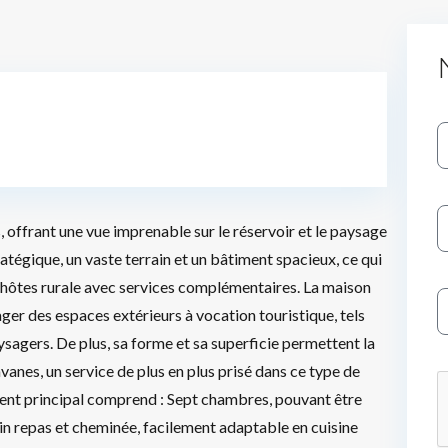
Log In
Don't have an account?
Sign Up
Username
Password
 offrant une vue imprenable sur le réservoir et le paysage
égique, un vaste terrain et un bâtiment spacieux, ce qui
’hôtes rurale avec services complémentaires. La maison
LOGIN
ger des espaces extérieurs à vocation touristique, tels
sagers. De plus, sa forme et sa superficie permettent la
No apps configured. Please contact
your administrator.
vanes, un service de plus en plus prisé dans ce type de
Lost your password?
ment principal comprend : Sept chambres, pouvant être
in repas et cheminée, facilement adaptable en cuisine