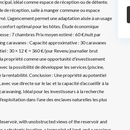
ncipal, idéal comme espace de réception ou de détente.
le de réception, salle à manger commune ou espace
ermé. L’agencement permet une adaptation aisée à un usage
 confort optimal pour les hôtes. Étude économique
nesse : 7 chambres Prix moyen estimé : 60 €/nuit par
king caravanes : Capacité approximative : 30 caravanes
iel : 30 × 12 € = 360 €/jour Revenu journalier brut
e la propriété comme une opportunité d’investissement
vec la possibilité de développer les services (piscine,
 la rentabilité. Conclusion : Une propriété au potentiel
vec vue directe sur le lac et la capacité d’accueillir à la
 caravaning. Idéal pour les investisseurs à la recherche
d’exploitation dans l’une des enclaves naturelles les plus
eservoir, with unobstructed views of the reservoir and
a strategic location, a large plot of land, and a spacious