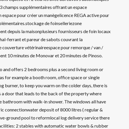
 3 champs supplémentaires offrant un espace
un espace pour créer un manègelicence REGA active pour
pplémentaires.stockage de foinselleriezone
nt depuis la maisonplusieurs fournisseurs de foin locaux
chal-ferrant et pareur de sabots couvrant la
e couverture vétérinaireespace pour remorque / van /
ement 10 minutes de Monovar et 20 minutes de Pinoso.
 and offers 2 bedrooms plus a second living room or
as for example a booth room, office space or single
og burner, to keep you warm on the colder days, there is
s a door that leads to the back of the property where
ize bathroom with walk-in shower. The windows all have
ric connectionwater deposit of 8000 litres ( regular &
ve-ground pool to reformlocal log delivery service there
facilities: 2 stables with automatic water bowls & rubber