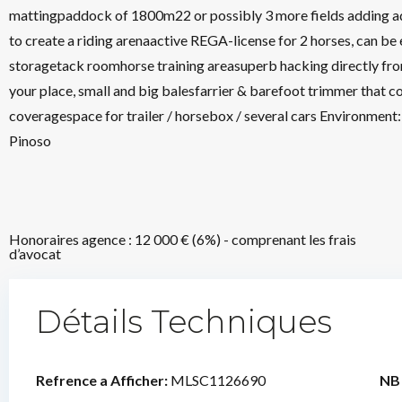
mattingpaddock of 1800m22 or possibly 3 more fields adding add
to create a riding arenaactive REGA-license for 2 horses, can be
storagetack roomhorse training areasuperb hacking directly from
your place, small and big balesfarrier & barefoot trimmer that co
coveragespace for trailer / horsebox / several cars Environment:
Pinoso
Honoraires agence : 12 000 € (6%) - comprenant les frais
d’avocat
Détails Techniques
Refrence a Afficher:
MLSC1126690
NB