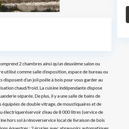
 comprend 2 chambres ainsi qu’un deuxième salon ou
 utilisé comme salle d’exposition, espace de bureau ou
s disposent d’un joli poêle à bois pour vous garder au
atisation chaud/froid. La cuisine indépendante dispose
uanderie séparée. De plus, il y a une salle de bains de
tes équipées de double vitrage, de moustiquaires et de
électriqueréservoir d’eau de 8 000 litres (service de
ine hors sol à rénoverservice local de livraison de bois
ations équestres : 2 écuries avec abreuvoirs automatiques