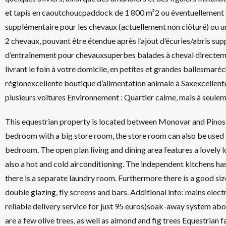
et tapis en caoutchoucpaddock de 1 800 m²2 ou éventuellement
supplémentaire pour les chevaux (actuellement non clôturé) ou 
2 chevaux, pouvant être étendue après l’ajout d’écuries/abris su
d’entraînement pour chevauxsuperbes balades à cheval directeme
livrant le foin à votre domicile, en petites et grandes ballesmaré
régionexcellente boutique d’alimentation animale à Saxexcellent
plusieurs voitures Environnement : Quartier calme, mais à seul
This equestrian property is located between Monovar and Pinoso
bedroom with a big store room, the store room can also be used 
bedroom. The open plan living and dining area features a lovely l
also a hot and cold airconditioning. The independent kitchens ha
there is a separate laundry room. Furthermore there is a good s
double glazing, fly screens and bars. Additional info: mains elect
reliable delivery service for just 95 euros)soak-away system abo
are a few olive trees, as well as almond and fig trees Equestrian 