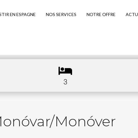
STIR EN ESPAGNE
NOS SERVICES
NOTRE OFFRE
ACTU
3
Monóvar/Monóver