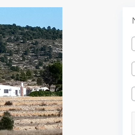
Log In
Don't have an account?
Sign Up
Username
Password
LOGIN
No apps configured. Please contact
your administrator.
Lost your password?