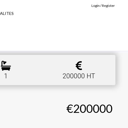
Login / Register
ALITES
1
200000 HT
€200000