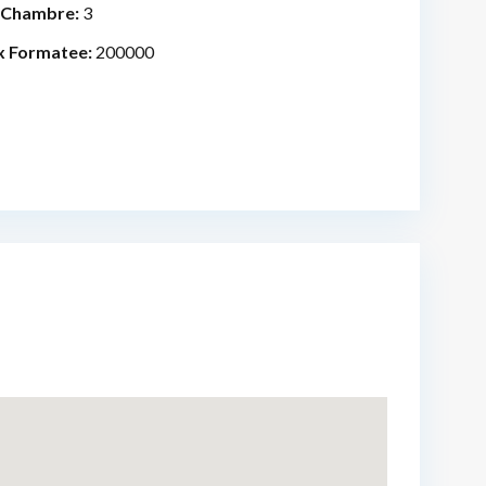
 Chambre:
3
x Formatee:
200000