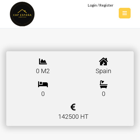
Login / Register
0 M2
Spain
0
0
142500 HT