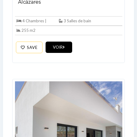
Alcázares
LOGIN
4 Chambres |
3 Salles de bain
255 m2
No apps configured. Please contact
your administrator.
Lost your password?
VOIR
SAVE