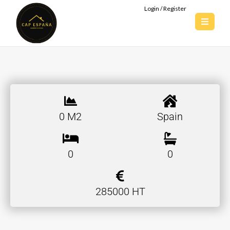
Login / Register
0 M2
Spain
0
0
285000 HT