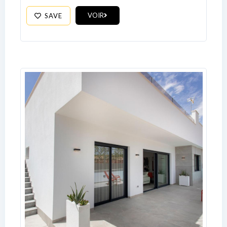
Log In
VOIR
SAVE
Don't have an account?
Sign Up
Username
Password
LOGIN
No apps configured. Please contact
your administrator.
Lost your password?