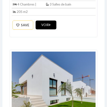
4 Chambres |
3 Salles de bain
205 m2
VOIR
SAVE
Log In
Don't have an account?
Sign Up