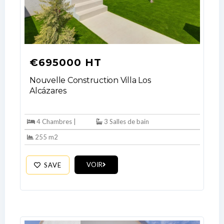
Username
Password
€695000 HT
Nouvelle Construction Villa Los
Alcázares
LOGIN
No apps configured. Please contact
4 Chambres |
3 Salles de bain
your administrator.
255 m2
Lost your password?
VOIR
SAVE