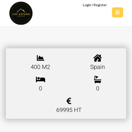
Login / Register
400 M2
Spain
0
0
69995 HT