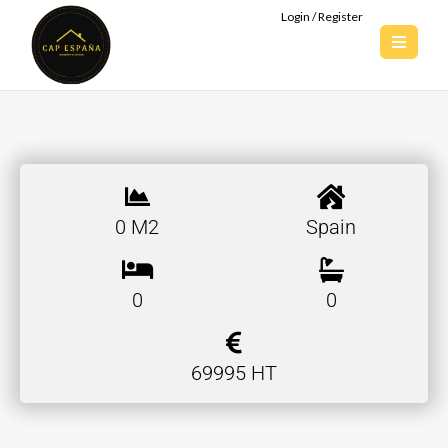
Login / Register
0 M2
Spain
0
0
69995 HT