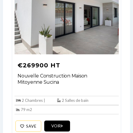
Username
Password
LOGIN
€269900 HT
No apps configured. Please contact
your administrator.
Nouvelle Construction Maison
Lost your password?
Mitoyenne Sucina
2 Chambres |
2 Salles de bain
79 m2
VOIR
SAVE