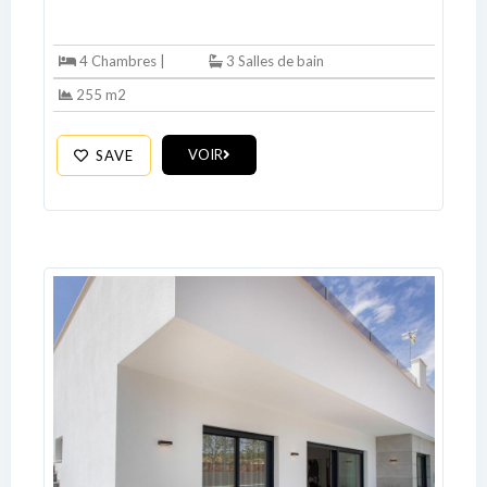
LOGIN
4 Chambres |
3 Salles de bain
255 m2
No apps configured. Please contact
your administrator.
VOIR
SAVE
Lost your password?