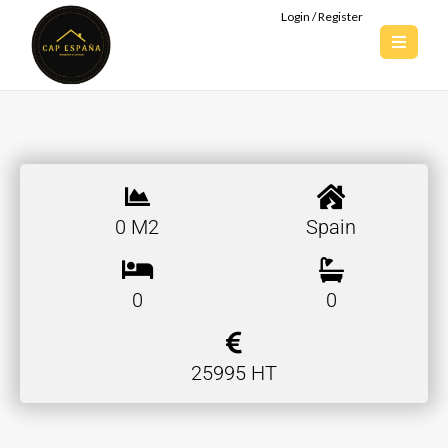
Login / Register
0 M2
Spain
0
0
25995 HT