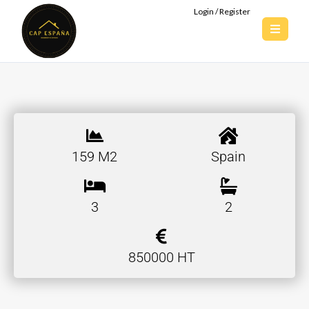
Login / Register
159 M2
Spain
3
2
850000 HT