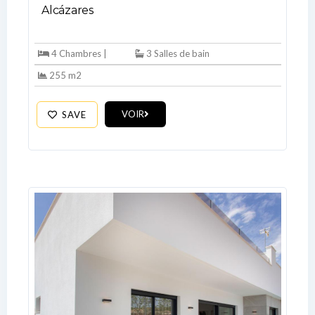
Don't have an account?
Sign Up
Alcázares
Username
4 Chambres |
3 Salles de bain
255 m2
Password
VOIR
SAVE
LOGIN
No apps configured. Please contact
your administrator.
Lost your password?