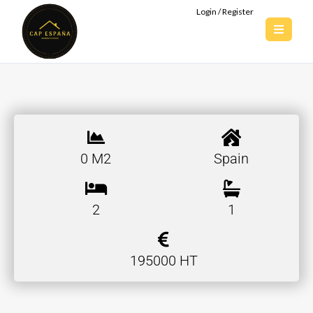
Login / Register
0 M2
Spain
2
1
195000 HT