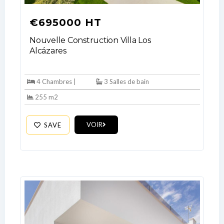
€695000 HT
Nouvelle Construction Villa Los
Alcázares
Log In
4 Chambres |
3 Salles de bain
255 m2
Don't have an account?
Sign Up
Username
VOIR
SAVE
Password
LOGIN
No apps configured. Please contact