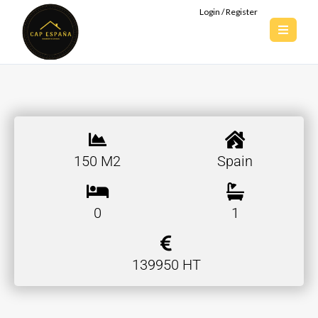
Login / Register
150 M2
Spain
0
1
139950 HT