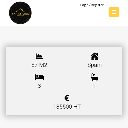
Login / Register
87 M2
Spain
3
1
185500 HT