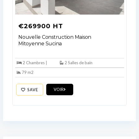
€269900 HT
LOGIN
Nouvelle Construction Maison
No apps configured. Please contact
Mitoyenne Sucina
your administrator.
Lost your password?
2 Chambres |
2 Salles de bain
79 m2
VOIR
SAVE