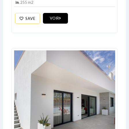
255 m2
VOIR
SAVE
Log In
Don't have an account?
Sign Up
Username
Password