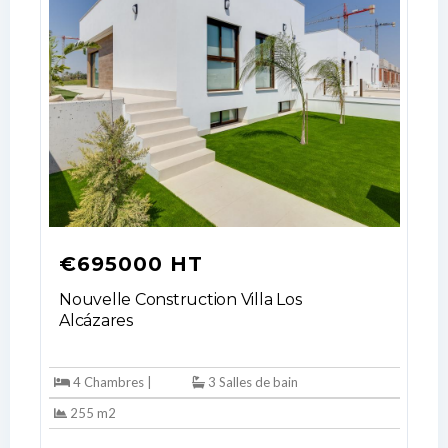
Log In
Don't have an account?
Sign Up
Username
€695000 HT
Nouvelle Construction Villa Los
Alcázares
Password
4 Chambres |
3 Salles de bain
255 m2
LOGIN