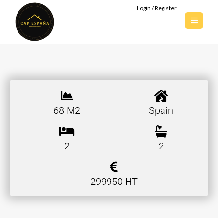
Login / Register
68 M2
Spain
2
2
299950 HT