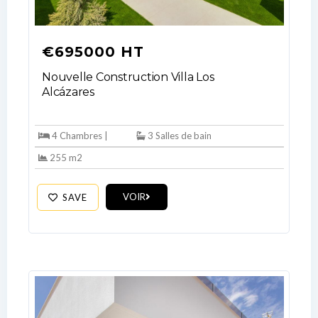
€695000 HT
Nouvelle Construction Villa Los
Alcázares
Log In
4 Chambres |
3 Salles de bain
Don't have an account?
Sign Up
255 m2
Username
VOIR
SAVE
Password
LOGIN