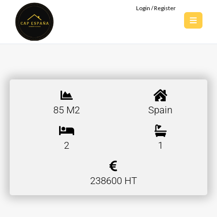
Login / Register
85 M2
Spain
2
1
238600 HT