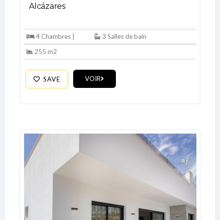
Don't have an account?
Sign Up
Alcázares
Username
4 Chambres |
3 Salles de bain
255 m2
Password
VOIR
SAVE
LOGIN
No apps configured. Please contact
your administrator.
Lost your password?