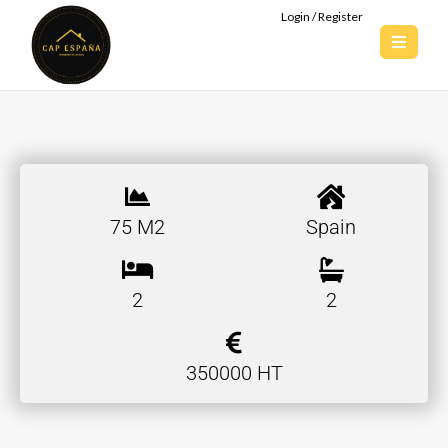
Login / Register
75 M2
Spain
2
2
350000 HT