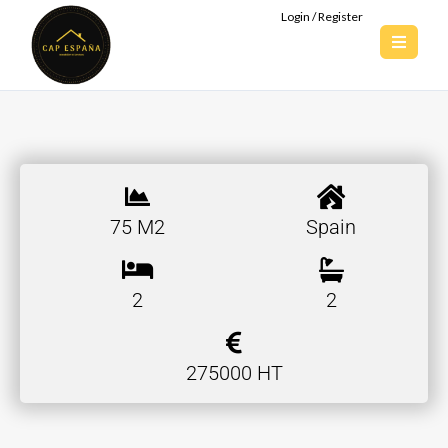
Login / Register
75 M2
Spain
2
2
275000 HT