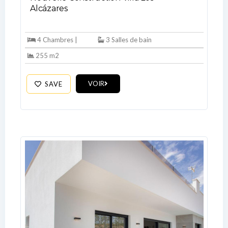
Don't have an account?
Sign Up
Alcázares
Username
4 Chambres |
3 Salles de bain
255 m2
Password
VOIR
SAVE
LOGIN
No apps configured. Please contact
your administrator.
Lost your password?