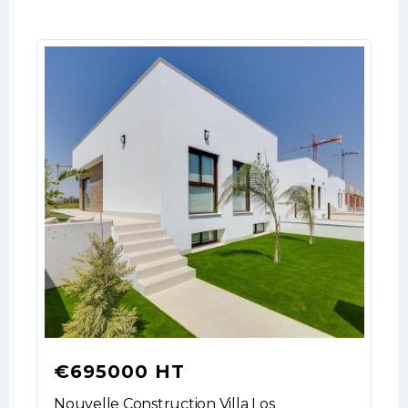
€695000 HT
Log In
Nouvelle Construction Villa Los