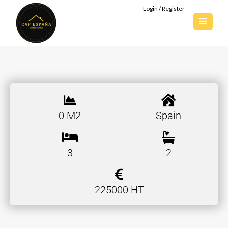
Login / Register
0 M2
Spain
3
2
225000 HT