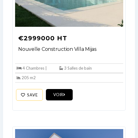
€2999000 HT
Nouvelle Construction Villa Mijas
4 Chambres |
3 Salles de bain
205 m2
Log In
VOIR
SAVE
Don't have an account?
Sign Up
Username
Password