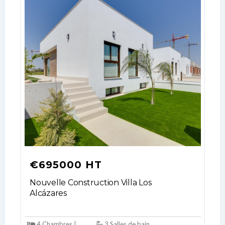
LOGIN
No apps configured. Please contact
your administrator.
Lost your password?
€695000 HT
Nouvelle Construction Villa Los
Alcázares
4 Chambres |
3 Salles de bain