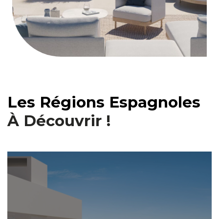
Les Régions Espagnoles
À Découvrir !
Log In
Don't have an account?
Sign Up
Username
Password