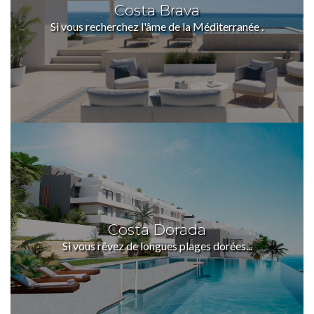
Costa Brava
LOGIN
Si vous recherchez l'âme de la Méditerranée .
No apps configured. Please contact
your administrator.
Lost your password?
Costa Dorada
Si vous rêvez de longues plages dorées...