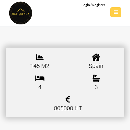
Login / Register
145 M2
Spain
4
3
805000 HT