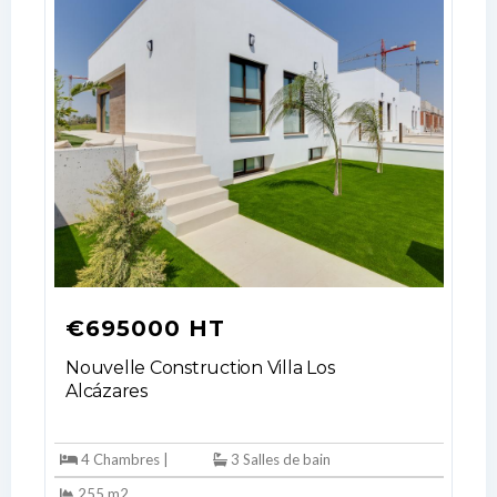
Log In
Don't have an account?
Sign Up
Username
€695000 HT
Nouvelle Construction Villa Los
Password
Alcázares
4 Chambres |
3 Salles de bain
LOGIN
255 m2