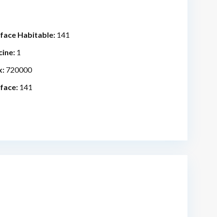
face Habitable:
141
cine:
1
x:
720000
face:
141