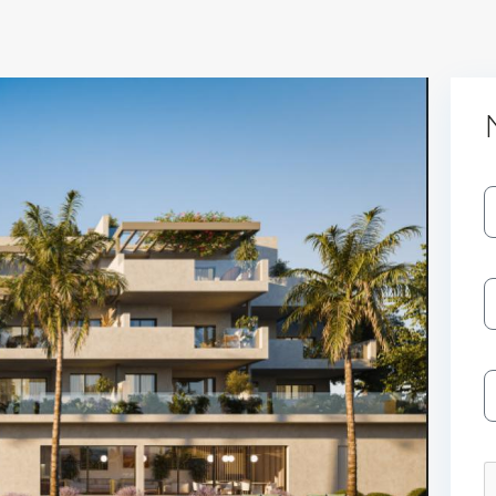
Log In
Don't have an account?
Sign Up
Username
Password
LOGIN
No apps configured. Please contact
your administrator.
Lost your password?