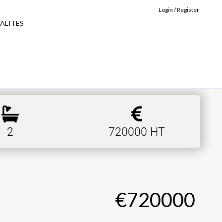
Login / Register
ALITES
2
720000 HT
€720000