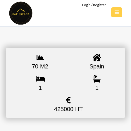
Login / Register
70 M2
Spain
1
1
425000 HT