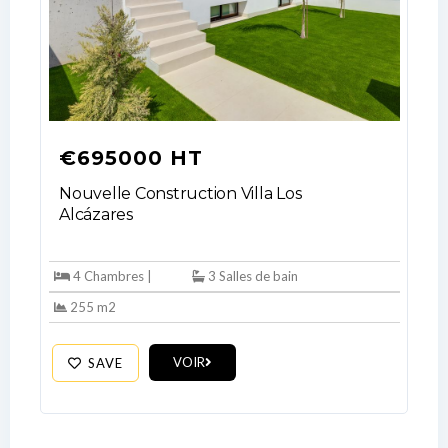
€695000 HT
Nouvelle Construction Villa Los
Alcázares
4 Chambres |
3 Salles de bain
255 m2
VOIR
SAVE
Log In
Don't have an account?
Sign Up
Username